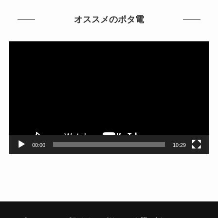
オススメのポタ電
動
画
プ
レ
ー
ヤ
ー
00:00
10:29