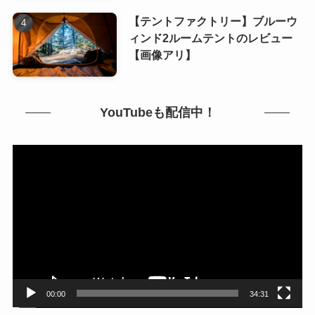
【テントファクトリー】ブルーウ
ィンド2ルームテントのレビュー
【画像アリ】
YouTubeも配信中！
動
画
プ
レ
ー
ヤ
ー
00:00
34:31